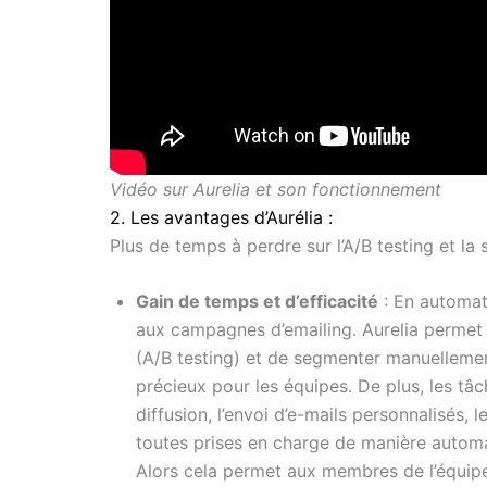
Vidéo sur Aurelia et son fonctionnement
2. Les avantages d’Aurélia :
Plus de temps à perdre sur l’A/B testing et la
Gain de temps et d’efficacité
: En automat
aux campagnes d’emailing. Aurelia permet d
(A/B testing) et de segmenter manuellement
précieux pour les équipes. De plus, les tâc
diffusion, l’envoi d’e-mails personnalisés,
toutes prises en charge de manière automa
Alors cela permet aux membres de l’équipe 