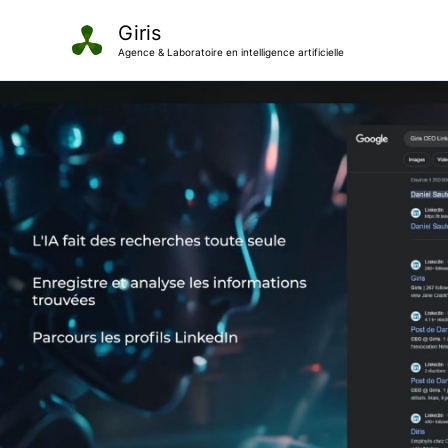
Aller
Giris
au
Agence & Laboratoire en intelligence artificielle
contenu