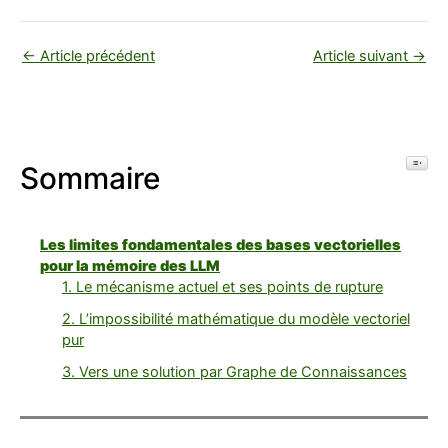
←
Article précédent
Article suivant
→
Toggl
Sommaire
Les limites fondamentales des bases vectorielles
pour la mémoire des LLM
1. Le mécanisme actuel et ses points de rupture
2. L’impossibilité mathématique du modèle vectoriel
pur
3. Vers une solution par Graphe de Connaissances