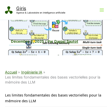
Aller
Giris
au
Agence & Laboratoire en intelligence artificielle
contenu
Décembre 2, 2025
/ Par
Daniel Sautot
Accueil
Ingénierie IA
Les limites fondamentales des bases vectorielles pour la
mémoire des LLM
Les limites fondamentales des bases vectorielles pour la
mémoire des LLM