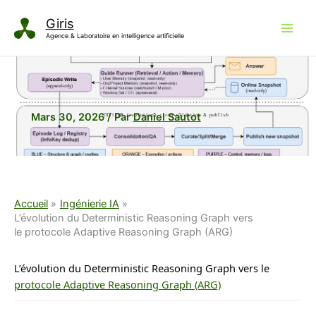
Aller
Giris
au
Agence & Laboratoire en intelligence artificielle
contenu
Mars 30, 2026
/ Par
Daniel Sautot
Accueil
Ingénierie IA
L’évolution du Deterministic Reasoning Graph vers
le protocole Adaptive Reasoning Graph (ARG)
L’évolution du Deterministic Reasoning Graph vers le
protocole Adaptive Reasoning Graph (ARG)