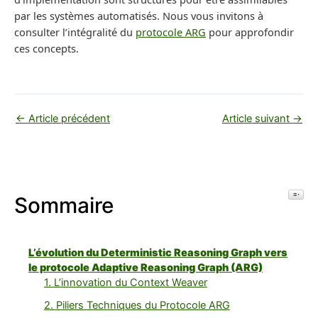
par les systèmes automatisés. Nous vous invitons à
consulter l’intégralité du
protocole ARG
pour approfondir
ces concepts.
←
Article précédent
Article suivant
→
Toggl
Sommaire
L’évolution du Deterministic Reasoning Graph vers
le protocole Adaptive Reasoning Graph (ARG)
1. L’innovation du Context Weaver
2. Piliers Techniques du Protocole ARG