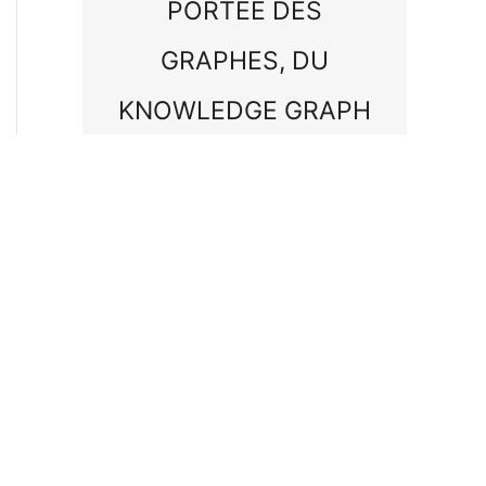
PORTÉE DES
GRAPHES, DU
KNOWLEDGE GRAPH
AU PROTOCOLE ARG
Lire la suite
Tous nos articles
Amélioration de la précision de l’IA
Architectures de modèles