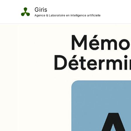
Aller
Giris
au
Agence & Laboratoire en intelligence artificielle
contenu