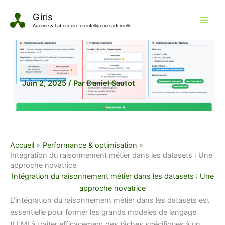
Aller
Giris
au
Agence & Laboratoire en intelligence artificielle
contenu
Juin 2, 2025
/ Par
Daniel Sautot
Accueil
Performance & optimisation
Intégration du raisonnement métier dans les datasets : Une
approche novatrice
Intégration du raisonnement métier dans les datasets : Une
approche novatrice
L’intégration du raisonnement métier dans les datasets est
essentielle pour former les grands modèles de langage
(LLM) à traiter efficacement des tâches spécifiques à un