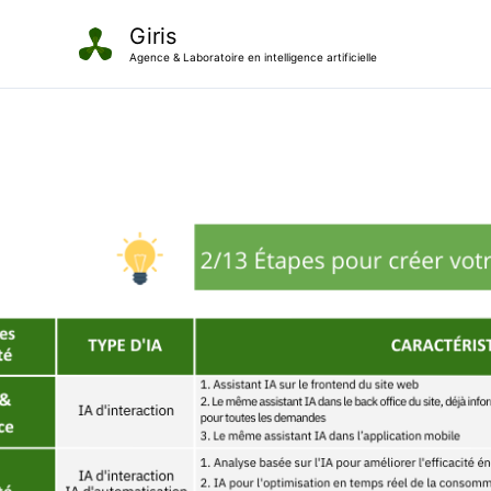
Aller
Giris
au
Agence & Laboratoire en intelligence artificielle
contenu