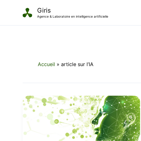
Aller
Giris
au
Agence & Laboratoire en intelligence artificielle
contenu
Accueil
article sur l’IA
Tout
savoir
sur
l’IA