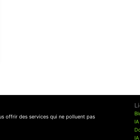
L
Bl
 offrir des services qui ne polluent pas
IA
Do
IA