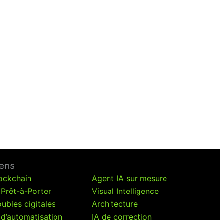
iens
ockchain
Agent IA sur mesure
 Prêt-à-Porter
Visual Intelligence
ubles digitales
Architecture
 d’automatisation
IA de correction