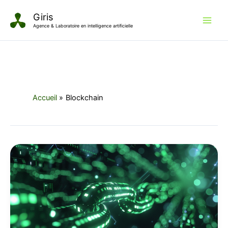
Aller
Giris
au
Agence & Laboratoire en intelligence artificielle
contenu
Accueil
Blockchain
Blockchain
Giris
et
double
numérique