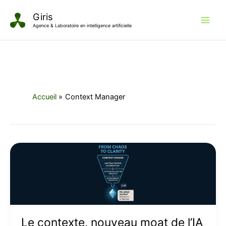
Aller
Giris
au
Agence & Laboratoire en intelligence artificielle
contenu
Accueil
Context Manager
Le
contexte,
nouveau
moat
de
l’IA
Le contexte, nouveau moat de l’IA
d’entreprise