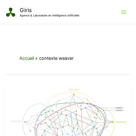
Aller
Giris
au
Agence & Laboratoire en intelligence artificielle
contenu
Accueil
contexte weaver
Structurer
le
contexte
pour
maîtriser
les
agents