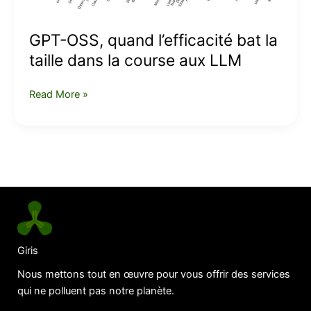
dans
la
GPT-OSS, quand l’efficacité bat la
course
taille dans la course aux LLM
aux
LLM
Read More »
Giris
Nous mettons tout en œuvre pour vous offrir des services
qui ne polluent pas notre planète.