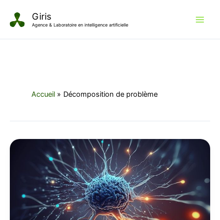
Aller
Giris
au
Agence & Laboratoire en intelligence artificielle
contenu
Accueil
Décomposition de problème
Le
raisonnement
des
Large
Language
Models
: