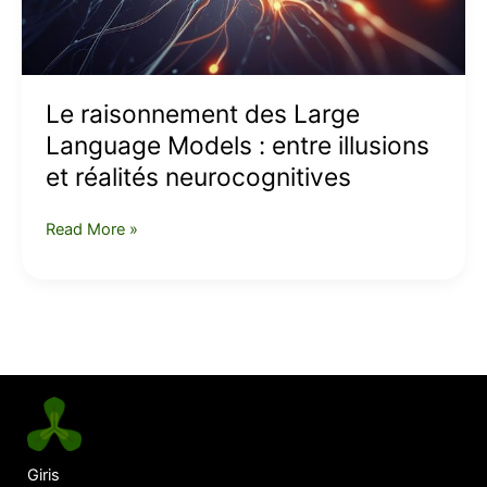
entre
illusions
et
réalités
Le raisonnement des Large
neurocognitives
Language Models : entre illusions
et réalités neurocognitives
Read More »
Giris