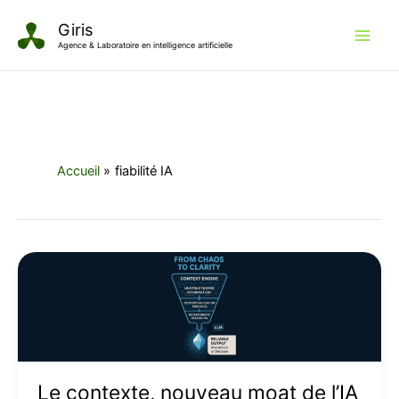
Aller
Giris
au
Agence & Laboratoire en intelligence artificielle
contenu
Accueil
fiabilité IA
Le
contexte,
nouveau
moat
de
l’IA
Le contexte, nouveau moat de l’IA
d’entreprise