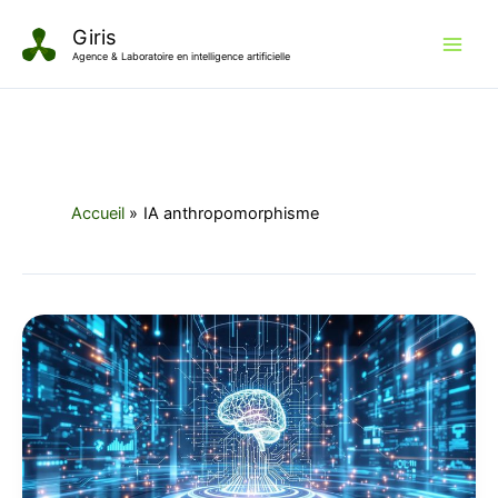
Aller
Giris
au
Agence & Laboratoire en intelligence artificielle
contenu
Accueil
IA anthropomorphisme
Dark
Patterns
Relationnels
:
l’éthique
des
Compagnons