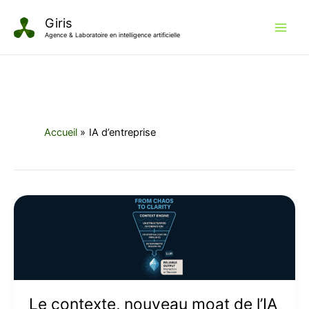
Aller
Giris
au
Agence & Laboratoire en intelligence artificielle
contenu
Accueil
IA d’entreprise
Le
contexte,
nouveau
moat
de
l’IA
Le contexte, nouveau moat de l’IA
d’entreprise