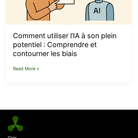
:
Comprendre
et
contourner
les
Comment utiliser l’IA à son plein
biais
potentiel : Comprendre et
contourner les biais
Read More »