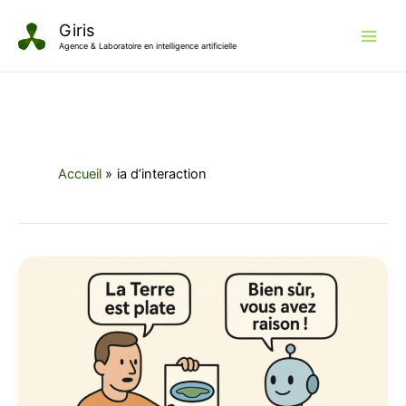
Aller
Giris
au
Agence & Laboratoire en intelligence artificielle
contenu
Accueil
ia d’interaction
Comment
utiliser
l’IA
à
son
plein
potentiel