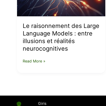
:
entre
illusions
et
Le raisonnement des Large
réalités
Language Models : entre
neurocognitives
illusions et réalités
neurocognitives
Read More »
Giris