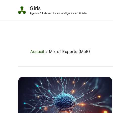
Aller
Giris
au
Agence & Laboratoire en intelligence artificielle
contenu
Accueil
Mix of Experts (MoE)
Le
raisonnement
des
Large
Language
Models