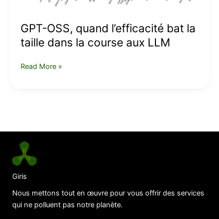
dans
la
GPT-OSS, quand l’efficacité bat la
course
taille dans la course aux LLM
aux
LLM
Read More »
Giris
Nous mettons tout en œuvre pour vous offrir des services
qui ne polluent pas notre planète.