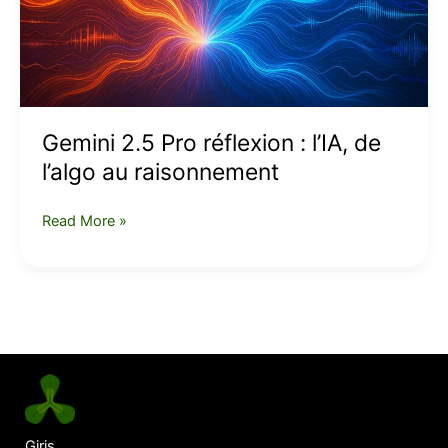
l’algo
au
raisonnement
Gemini 2.5 Pro réflexion : l’IA, de
l’algo au raisonnement
Read More »
Giris