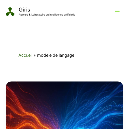
Aller
Giris
au
Agence & Laboratoire en intelligence artificielle
contenu
Accueil
modèle de langage
Gemini
2.5
Pro
réflexion
:
l’IA,
de