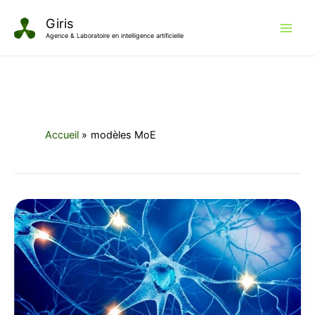
Aller
Giris
au
Agence & Laboratoire en intelligence artificielle
contenu
Accueil
modèles MoE
Modèles
IA
frugaux
:
pourquoi
l’approche
Corbeau