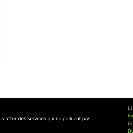
L
Bl
 offrir des services qui ne polluent pas
IA
Do