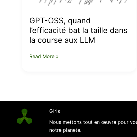
taille
dans
GPT-OSS, quand
la
l’efficacité bat la taille dans
course
la course aux LLM
aux
LLM
Read More »
Giris
Nous mettons tout en œuvre pour vous
notre planète.