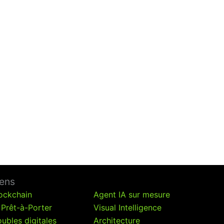
iens
ockchain
Agent IA sur mesure
 Prêt-à-Porter
Visual Intelligence
ubles digitales
Architecture