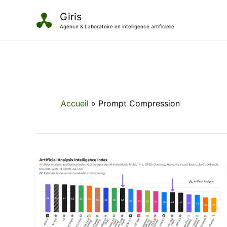
Aller
Giris
au
Agence & Laboratoire en intelligence artificielle
contenu
Accueil
Prompt Compression
GPT-
OSS,
quand
l’efficacité
bat
la