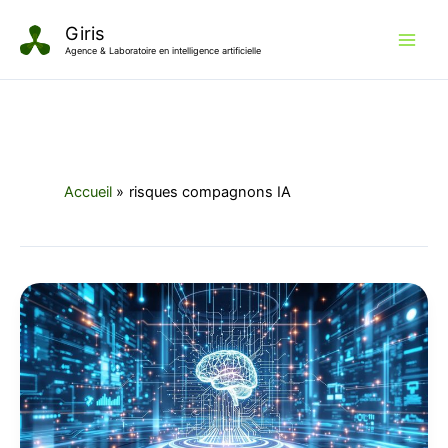
Aller
Giris
au
Agence & Laboratoire en intelligence artificielle
contenu
Accueil
risques compagnons IA
Dark
Patterns
Relationnels
:
l’éthique
des
Compagnons