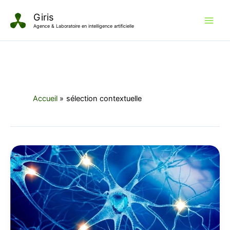
Aller
Giris
au
Agence & Laboratoire en intelligence artificielle
contenu
Accueil
sélection contextuelle
Modèles
IA
frugaux
:
pourquoi
l’approche
Corbeau