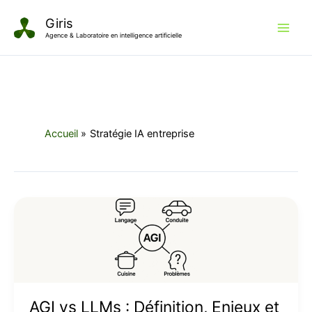
Aller
Giris
au
Agence & Laboratoire en intelligence artificielle
contenu
Accueil
Stratégie IA entreprise
AGI
vs
LLMs
:
Définition,
Enjeux
AGI vs LLMs : Définition, Enjeux et
et