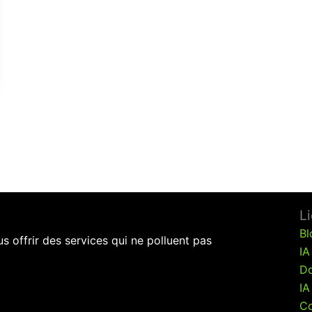
L
Bl
 offrir des services qui ne polluent pas
IA
Do
IA
Co