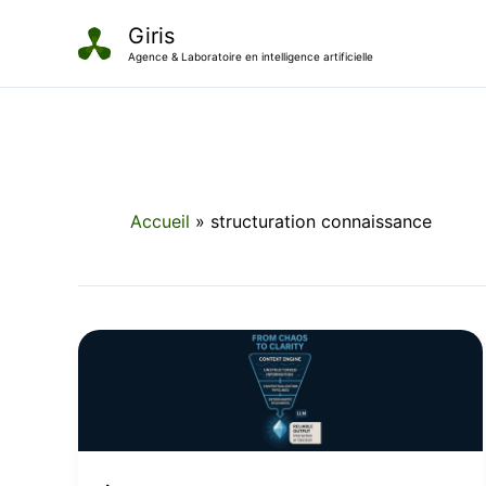
Aller
Giris
au
Agence & Laboratoire en intelligence artificielle
contenu
Accueil
structuration connaissance
Le
contexte,
nouveau
moat
de
l’IA