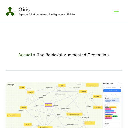
Aller
Giris
au
Agence & Laboratoire en intelligence artificielle
contenu
Accueil
The Retrieval-Augmented Generation
Maîtriser
le
RAG
avec
les
Knowledge
Graphs