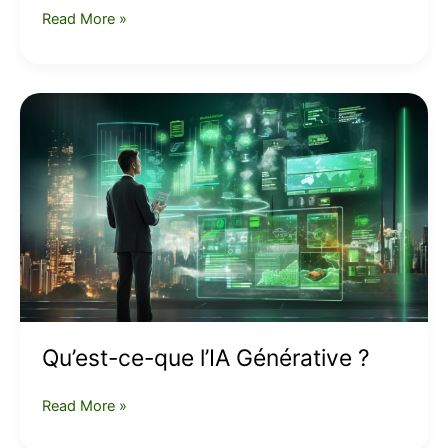
Read More »
Qu’est-
ce-
que
l’IA
Générative
?
Qu’est-ce-que l’IA Générative ?
Read More »