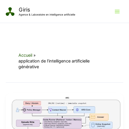
Aller
Giris
au
Agence & Laboratoire en intelligence artificielle
contenu
Accueil
application de l’intelligence artificielle
générative
L’évolution
du
Deterministic
Reasoning
Graph