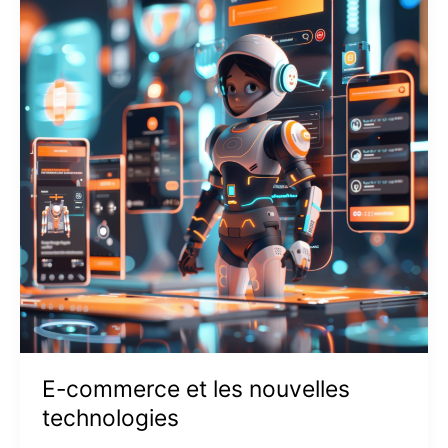
et
les
nouvelles
technologies
E-commerce et les nouvelles
technologies