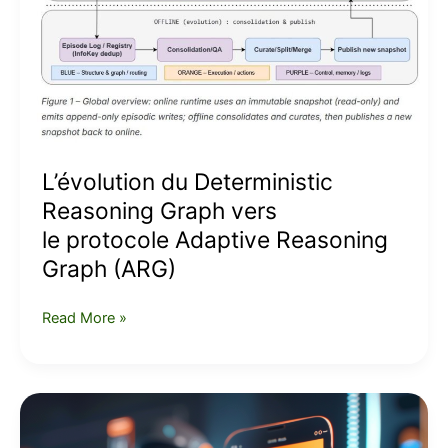
vers
le protocole
Adaptive
Reasoning
Graph
(ARG)
L’évolution du Deterministic
Reasoning Graph vers
le protocole Adaptive Reasoning
Graph (ARG)
Read More »
E-
commerce