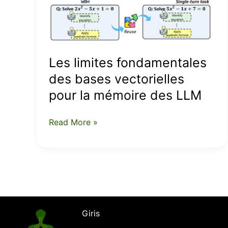
pour
la
mémoire
des
Les limites fondamentales
LLM
des bases vectorielles
pour la mémoire des LLM
Read More »
Giris