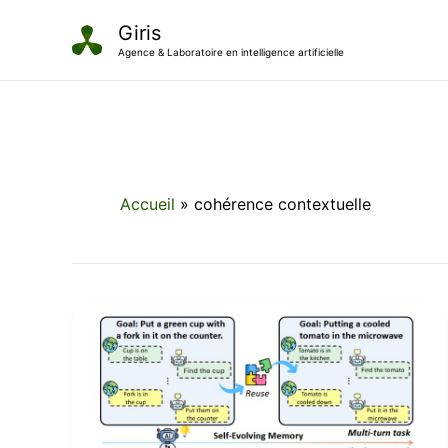
Aller
Giris
au
Agence & Laboratoire en intelligence artificielle
contenu
Accueil
cohérence contextuelle
Les
limites
fondamentales
des
bases
vectorielles