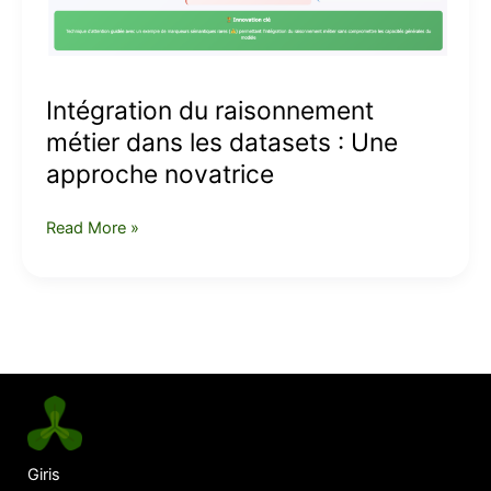
datasets
:
Une
approche
Intégration du raisonnement
novatrice
métier dans les datasets : Une
approche novatrice
Read More »
Giris