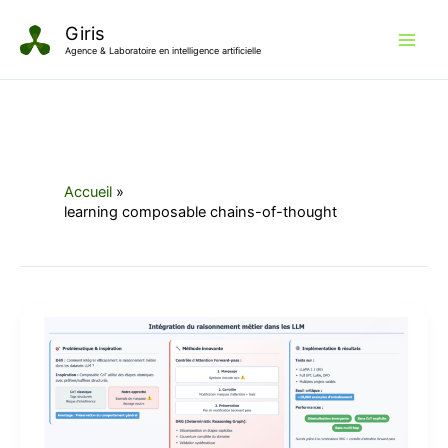
Aller
Giris
au
Agence & Laboratoire en intelligence artificielle
contenu
Accueil
learning composable chains-of-thought
Intégration
du
raisonnement
métier
dans
les