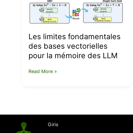
pour
la
mémoire
des
Les limites fondamentales
LLM
des bases vectorielles
pour la mémoire des LLM
Read More »
Giris