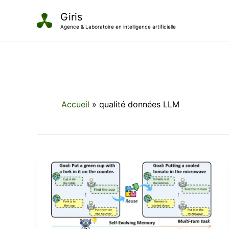
Aller
Giris
au
Agence & Laboratoire en intelligence artificielle
contenu
Accueil
qualité données LLM
Les
limites
fondamentales
des
bases
vectorielles